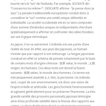
tourné vers le “soi” de l’individu. Par exemple, SOCRATE dit :
“Connais-toi toi-même !” ; DESCARTE affirme : “Je pense donc je
suis.” La pensée traditionnelle européenne conduit donc à
considérer le “soi” comme une entité unique délimitée et
individuelle. La société occidentale est en ce sens composée
d’une somme d’individus uniques et indépendants cherchant
systématiquement à affirmer et confronter des idées fondées
sur une logique intrinsèque.
Au Japon, il en va autrement. L’individu est une partie d’une
réalité du tout. En effet, aux yeux des Japonais, un humain
n’existe que par rapport à son entourage. La langue japonaise
construit en effet ce schéma de pensée notamment par le biais
de certains mots d’origine chinoise : 世界 sekai, le monde ; 人間
ningen, les humains. Ces deux mots ont donné la fusion
suivante : 世間 seken, le monde des Hommes. Ce terme est
mécaniquement assimilé à 人 hito, la personne. Un individu
seul, coupé de son environnement, est donc une vision de
l’esprit irréelle et artificielle. Les gens forment l’environnement
et agissent généralement pour en préserver l’harmonie. La très
grande variété des pronoms personnels japonais témoigne
ainsi d’une profonde subtilité dans la finesse des rapports aux
autres. Le choix d’utilisation de tel ou tel pronom personnel