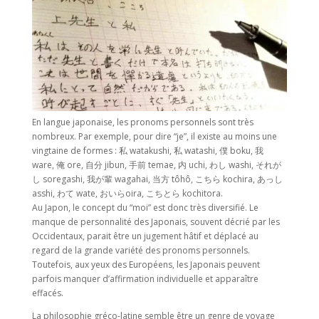
En langue japonaise, les pronoms personnels sont très
nombreux. Par exemple, pour dire “je”, il existe au moins une
vingtaine de formes : 私 watakushi, 私 watashi, 僕 boku, 我
ware, 俺 ore, 自分 jibun, 手前 temae, 内 uchi, わし washi, それが
し soregashi, 我が輩 wagahai, 当方 tôhô, こちら kochira, あっし
asshi, わて wate, おいらoira, こちとら kochitora.
Au Japon, le concept du “moi” est donc très diversifié. Le
manque de personnalité des Japonais, souvent décrié par les
Occidentaux, parait être un jugement hâtif et déplacé au
regard de la grande variété des pronoms personnels.
Toutefois, aux yeux des Européens, les Japonais peuvent
parfois manquer d’affirmation individuelle et apparaître
effacés.
La philosophie gréco-latine semble être un genre de voyage